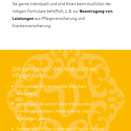
Sie gerne individuell und sind Ihnen beim Ausfüllen der
nötigen Formulare behilflich, z. B. zur
Beantragung von
aus Pflegeversicherung und
Leistungen
Krankenversicherung.
Die Leistungen des Ambulanten
Pflegeteams
Hilfe bei der Morgentoilette (Waschen,
Ankleiden)
Leistungen, die ärztlich verordnet werden
(Verbände wechseln, Medikamente und
Injektionen geben)
hauswirtschaftliche Leistungen (Wäsche-Service)