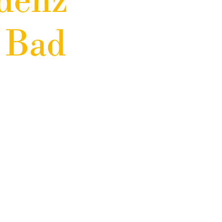
denz
 Bad