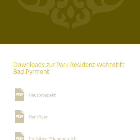
Downloads zur Park Residenz Wohnstift
Bad Pyrmont
Hausprospekt
Hausflyer
Preisliste Pflegebereich